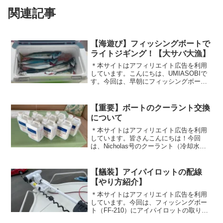
関連記事
【海遊び】フィッシングボートで
ライトジギング！【大サバ大漁】
＊本サイトはアフィリエイト広告を利用
しています。こんにちは、UMIASOBIで
す。今回は、早朝にフィッシングボート
（FF-210）で沖に行きライトジギングを
してきましたのでその様子を紹介！早朝6
時に船を出し、沖に向かいます。しばら
【重要】ボートのクーラント交換
くナブラを...
について
＊本サイトはアフィリエイト広告を利用
しています。皆さんこんにちは！今回
は、Nicholas号のクーラント（冷却水）
交換を実施しました。そもそも、クーラ
ント（冷却水）とは、エンジンを冷やす
ための液体で、エンジンを動かしている
【艤装】アイパイロットの配線
と熱を持つエンジン...
【やり方紹介】
＊本サイトはアフィリエイト広告を利用
しています。今回は、フィッシングボー
ト（FF-210）にアイパイロットの取り付
けに伴い、アイパイロットからバッテリ