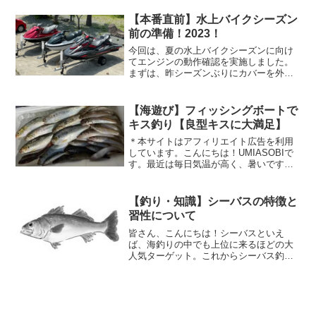
ーまでの配線を実施。実際に実施したア
イパイロットからバッテリーまでの配線
【本番直前】水上バイクシーズン
のやり方を紹介しま...
前の準備！2023！
今回は、夏の水上バイクシーズンに向け
てエンジンの動作確認を実施しました。
まずは、昨シーズンぶりにカバーを外し
ます。水上バイクのシートを外しエンジ
ン内の換気をします。バッテリーを取り
付けてエンジンを掛けます。まず、エン
【海遊び】フィッシングボートで
ジン始動させ、すぐに水洗...
キス釣り【良型キスに大満足】
＊本サイトはアフィリエイト広告を利用
しています。こんにちは！UMIASOBIで
す。最近は毎日気温が高く、暑いですよ
ね。皆さん体調には十分気をつけてくだ
さい。そんな中、先日はフィッシングボ
ート（SUZUKI FF-210）でキス釣りに行
【釣り・知識】シーバスの特徴と
ってき...
習性について
皆さん、こんにちは！シーバスといえ
ば、海釣りの中でも上位に来るほどの大
人気ターゲット。これからシーバス釣り
を始めるという方も多いのではないでし
ょうか。シーバスに限ったことではない
ですが、魚を釣るにあたり、その魚がど
のような特徴や習性を持つの...