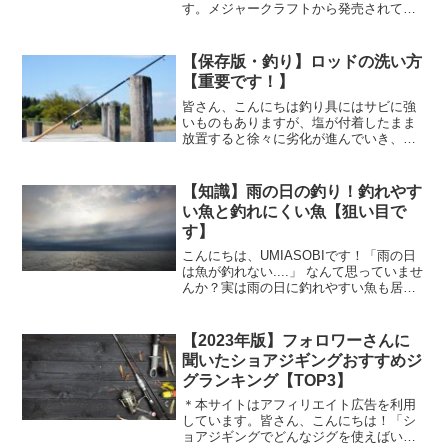
す。メジャークラフトから発売されてい
る話題のライブベイトカラー知っていま
すか？リアルなベイト（エサ）を再現し
た塗装をしたカラーとなっており。釣果
【保存版・釣り】ロッドの洗い方
も良いと話題になっ...
【重要です！】
皆さん、こんにちは釣り具にはサビに強
いものもありますが、塩が付着したまま
放置すると徐々に劣化が進んでいき、大
切なタックルが壊れるリスクが高くなり
ます。タックルを扱う上で 釣行後のメン
テナンスが一番重要 です。今回は、釣行
【知識】雨の日の釣り！釣れやす
後の ロッドの洗い方...
い魚と釣れにくい魚【狙い目で
す】
こんにちは、UMIASOBIです！「雨の日
は魚が釣れない....」 なんて思っていませ
んか？実は雨の日に釣れやすい魚も居る
んです！雨の影響で、魚の行動やエサの
動きが変わることがあるため、知ってお
くと釣果がアップするかも！？今回は、
【2023年版】フォロワーさんに
雨の日に釣...
聞いたショアジギングおすすめジ
グランキング【TOP3】
＊本サイトはアフィリエイト広告を利用
しています。皆さん、こんにちは！「シ
ョアジギングでどんなジグを使えばいい