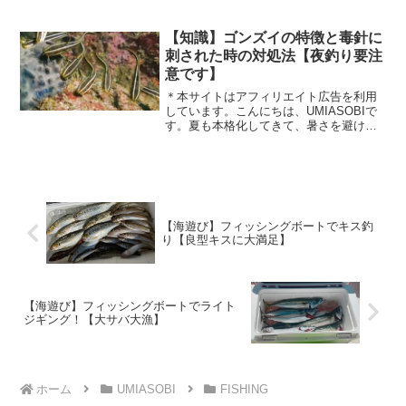
か分からない...」なんてお悩みはないで
しょうか？今回は、2023年版ショアジギ
ングおすすめジグランキングということ
【知識】ゴンズイの特徴と毒針に
でSNSでフォロ...
刺された時の対処法【夜釣り要注
意です】
＊本サイトはアフィリエイト広告を利用
しています。こんにちは、UMIASOBIで
す。夏も本格化してきて、暑さを避ける
ために夜釣りをされる方も多いのではな
いでしょうか！夏の夜釣りでよく釣れる
『ゴンズイ』見た目は可愛らしい魚です
が、実は毒針を持っ...
【海遊び】フィッシングボートでキス釣
り【良型キスに大満足】
【海遊び】フィッシングボートでライト
ジギング！【大サバ大漁】
ホーム
UMIASOBI
FISHING