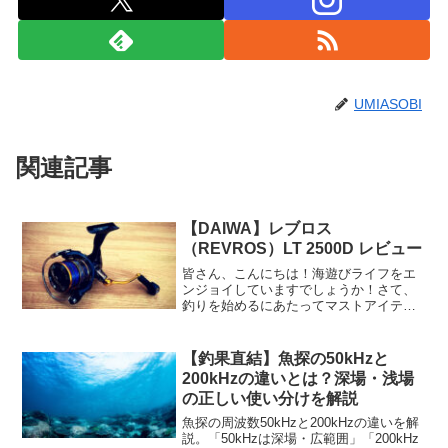
UMIASOBI
関連記事
【DAIWA】レブロス
（REVROS）LT 2500D レビュー
皆さん、こんにちは！海遊びライフをエ
ンジョイしていますでしょうか！さて、
釣りを始めるにあたってマストアイテム
であるリール、各メーカーから様々なリ
ールが発売されていて正直迷いますよ
ね。そこで今回はオススメリール
【釣果直結】魚探の50kHzと
「DAIWA レブロス（REVR...
200kHzの違いとは？深場・浅場
の正しい使い分けを解説
魚探の周波数50kHzと200kHzの違いを解
説。「50kHzは深場・広範囲」「200kHz