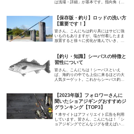
は浅場・詳細」が基本です。指向角（探
知範囲）の特徴や、ボート釣りでの実践
的な使い分け方を知って、釣果アップに
つなげましょう。
【保存版・釣り】ロッドの洗い方
【重要です！】
皆さん、こんにちは釣り具にはサビに強
いものもありますが、塩が付着したまま
放置すると徐々に劣化が進んでいき、大
切なタックルが壊れるリスクが高くなり
ます。タックルを扱う上で 釣行後のメン
テナンスが一番重要 です。今回は、釣行
【釣り・知識】シーバスの特徴と
後の ロッドの洗い方...
習性について
皆さん、こんにちは！シーバスといえ
ば、海釣りの中でも上位に来るほどの大
人気ターゲット。これからシーバス釣り
を始めるという方も多いのではないでし
ょうか。シーバスに限ったことではない
ですが、魚を釣るにあたり、その魚がど
【2023年版】フォロワーさんに
のような特徴や習性を持つの...
聞いたショアジギングおすすめジ
グランキング【TOP3】
＊本サイトはアフィリエイト広告を利用
しています。皆さん、こんにちは！「シ
ョアジギングでどんなジグを使えばいい
か分からない...」なんてお悩みはないで
しょうか？今回は、2023年版ショアジギ