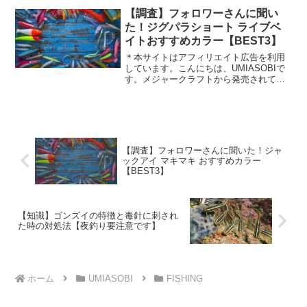
ングおすすめジグランキングということ
【調査】フォロワーさんに聞い
でSNSでフォロ...
た！ジグパラショート ライブベ
イトおすすめカラー【BEST3】
＊本サイトはアフィリエイト広告を利用
しています。こんにちは、UMIASOBIで
す。メジャークラフトから発売されてい
る話題のライブベイトカラー知っていま
すか？リアルなベイト（エサ）を再現し
た塗装をしたカラーとなっており。釣果
も良いと話題になっ...
【調査】フォロワーさんに聞いた！ジャ
ックアイ マキマキ おすすめカラー
【BEST3】
【知識】ゴンズイの特徴と毒針に刺され
た時の対処法【夜釣り要注意です】
ホーム
UMIASOBI
FISHING