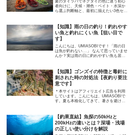
夏のタイラバでネクタイの色に迷う初心
者向けに、天候・潮色・ベイト・水深か
ら選ぶ判断軸と、最初に揃えたい3色セッ
ト、迷ったらオレンジという基準までを
公式情報をもとに整理しました。色より
先に形を見る考え方も解説します。
【知識】雨の日の釣り！釣れやす
い魚と釣れにくい魚【狙い目で
す】
こんにちは、UMIASOBIです！「雨の日
は魚が釣れない....」 なんて思っていませ
んか？実は雨の日に釣れやすい魚も居る
んです！雨の影響で、魚の行動やエサの
動きが変わることがあるため、知ってお
くと釣果がアップするかも！？今回は、
【知識】ゴンズイの特徴と毒針に
雨の日に釣...
刺された時の対処法【夜釣り要注
意です】
＊本サイトはアフィリエイト広告を利用
しています。こんにちは、UMIASOBIで
す。夏も本格化してきて、暑さを避ける
ために夜釣りをされる方も多いのではな
いでしょうか！夏の夜釣りでよく釣れる
『ゴンズイ』見た目は可愛らしい魚です
【釣果直結】魚探の50kHzと
が、実は毒針を持っ...
200kHzの違いとは？深場・浅場
の正しい使い分けを解説