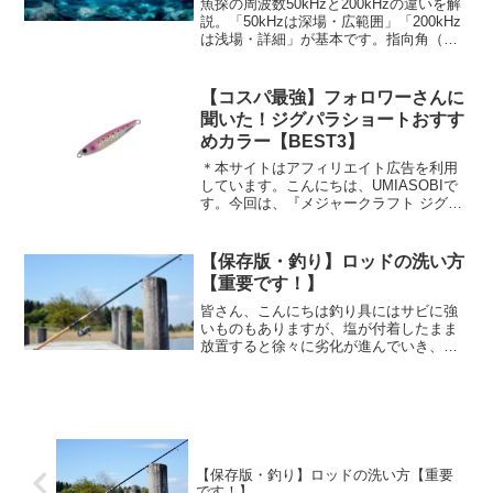
魚探の周波数50kHzと200kHzの違いを解
説。「50kHzは深場・広範囲」「200kHz
は浅場・詳細」が基本です。指向角（探
知範囲）の特徴や、ボート釣りでの実践
的な使い分け方を知って、釣果アップに
つなげましょう。
【コスパ最強】フォロワーさんに
聞いた！ジグパラショートおすす
めカラー【BEST3】
＊本サイトはアフィリエイト広告を利用
しています。こんにちは、UMIASOBIで
す。今回は、『メジャークラフト ジグパ
ラショート』の人気カラーについてSNS
でフォロワーさんにアンケート調査を実
施！ランキング形式で紹介します。コス
【保存版・釣り】ロッドの洗い方
パ最強ジグの人...
【重要です！】
皆さん、こんにちは釣り具にはサビに強
いものもありますが、塩が付着したまま
放置すると徐々に劣化が進んでいき、大
切なタックルが壊れるリスクが高くなり
ます。タックルを扱う上で 釣行後のメン
テナンスが一番重要 です。今回は、釣行
後の ロッドの洗い方...
【保存版・釣り】ロッドの洗い方【重要
です！】